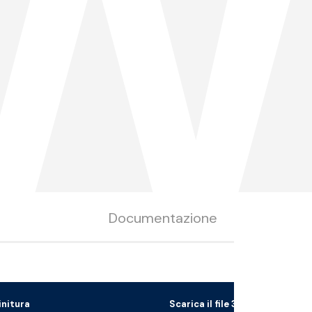
1
Documentazione
initura
Scarica il file 3D