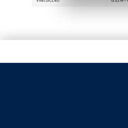
V1WL15CL40
G 1/2 M - 