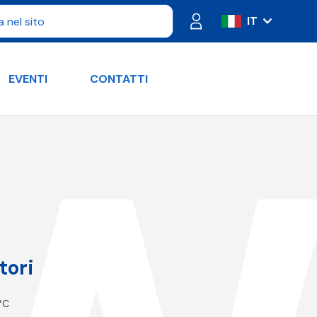
IT
ES
FR
EVENTI
CONTATTI
PT
DE
RU
EN
tori
 °C