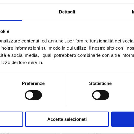
Dettagli
G 1/2 F
5
100
N
G 1/2 F
5
100
N
ookie
G 1/2 F
5
100
N
nalizzare contenuti ed annunci, per fornire funzionalità dei socia
inoltre informazioni sul modo in cui utilizzi il nostro sito con i n
G 1/2 F
5
100
N
icità e social media, i quali potrebbero combinarle con altre inform
lizzo dei loro servizi.
G 1/2 F
5
100
N
G 1/2 F
5
100
N
Preferenze
Statistiche
G 1/2 F
5
100
G 1/2 F
5
100
Accetta selezionati
G 1/2 F
5
100