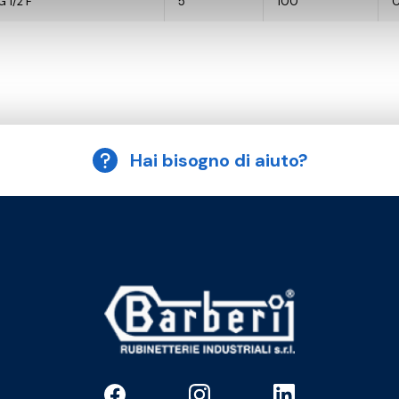
G 1/2 F
5
100
Hai bisogno di aiuto?