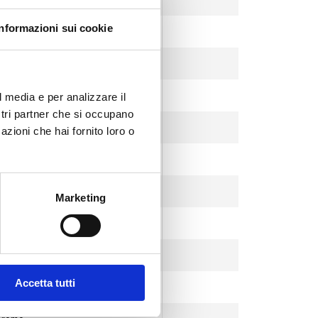
Informazioni sui cookie
ichel sabbiato
ichel sabbiato
ichel sabbiato
l media e per analizzare il
ostri partner che si occupano
ichel sabbiato
azioni che hai fornito loro o
ichel sabbiato
ichel sabbiato
Marketing
Cromo
Cromo
Accetta tutti
Cromo