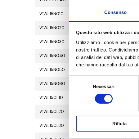
Consenso
V1WL15N010
G 1/2 M - 
V1WL15N020
G 1/2 M - 
Questo sito web utilizza i c
V1WL15N030
G 1/2 M - 
Utilizziamo i cookie per perso
nostro traffico. Condividiamo 
V1WL15N040
G 1/2 M - 
di analisi dei dati web, pubbl
che hanno raccolto dal tuo uti
V1WL15N050
G 1/2 M - 
Selezione
V1WL15N060
G 1/2 M - 
Necessari
del
consenso
V1WL15CL10
G 1/2 M - 
V1WL15CL20
G 1/2 M - 
Rifiuta
V1WL15CL30
G 1/2 M - 