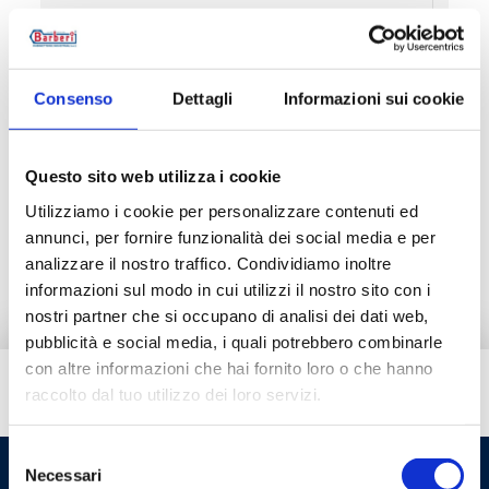
V1A000BM0
-
Consenso
Dettagli
Informazioni sui cookie
Descrizione
Questo sito web utilizza i cookie
Utilizziamo i cookie per personalizzare contenuti ed
annunci, per fornire funzionalità dei social media e per
Documentazione
analizzare il nostro traffico. Condividiamo inoltre
informazioni sul modo in cui utilizzi il nostro sito con i
nostri partner che si occupano di analisi dei dati web,
pubblicità e social media, i quali potrebbero combinarle
con altre informazioni che hai fornito loro o che hanno
Hai bisogno di aiuto?
raccolto dal tuo utilizzo dei loro servizi.
Selezione
Necessari
del