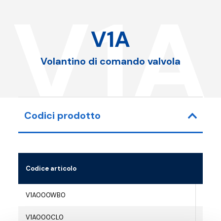
V1A
V1A
Volantino di comando valvola
Codici prodotto
Codice articolo
V1A000WB0
-
V1A000CL0
-