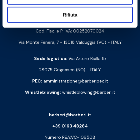
Contattaci
Rifiuta
Barberi Rubinetterie Industriali S.r.l. a socio unico
Cod. Fisc. e P. IVA: 00252070024
Via Monte Fenera, 7 - 13018 Valduggia (VC) - ITALY
Sede logistica:
Via Arturo Biella 15
28075 Grignasco (NO) - ITALY
PEC:
amministrazione@barberipec.it
Whistleblowing:
whistleblowing@barberi.it
barberi@barberi.it
+39 0163 48284
Numero REA:VC-109508