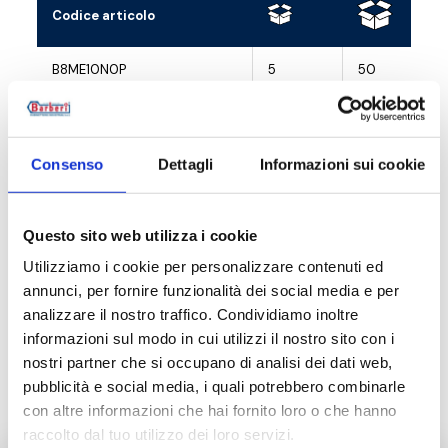
Codice articolo
B8ME10N0P
5
50
B8ME15N0P
5
50
Consenso
Dettagli
Informazioni sui cookie
Descrizione
Questo sito web utilizza i cookie
Utilizziamo i cookie per personalizzare contenuti ed
annunci, per fornire funzionalità dei social media e per
Documentazione
analizzare il nostro traffico. Condividiamo inoltre
informazioni sul modo in cui utilizzi il nostro sito con i
nostri partner che si occupano di analisi dei dati web,
Accessori
pubblicità e social media, i quali potrebbero combinarle
con altre informazioni che hai fornito loro o che hanno
raccolto dal tuo utilizzo dei loro servizi.