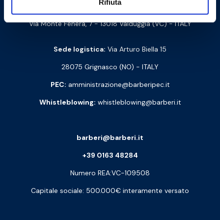
Rifiuta
Cod. Fisc. e P. IVA: 00252070024
Via Monte Fenera, 7 - 13018 Valduggia (VC) - ITALY
Sede logistica:
Via Arturo Biella 15
28075 Grignasco (NO) - ITALY
PEC:
amministrazione@barberipec.it
Whistleblowing:
whistleblowing@barberi.it
barberi@barberi.it
+39 0163 48284
Numero REA:VC-109508
Capitale sociale: 500.000€ interamente versato