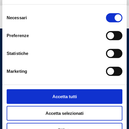
Selezione
Hai bisogno di aiuto?
Necessari
del
consenso
Preferenze
Statistiche
Marketing
Cookie Policy
Privacy Policy
Accetta tutti
Contattaci
Accetta selezionati
Barberi Rubinetterie Industriali S.r.l. a socio unico