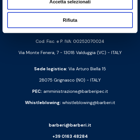
Accetta selezionati
Contattaci
Rifiuta
Barberi Rubinetterie Industriali S.r.l. a socio unico
Cod. Fisc. e P. IVA: 00252070024
Via Monte Fenera, 7 - 13018 Valduggia (VC) - ITALY
Sede logistica:
Via Arturo Biella 15
28075 Grignasco (NO) - ITALY
PEC:
amministrazione@barberipec.it
Whistleblowing:
whistleblowing@barberi.it
barberi@barberi.it
+39 0163 48284