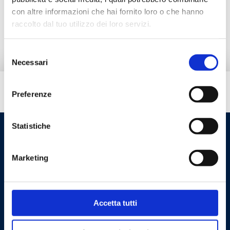
con altre informazioni che hai fornito loro o che hanno
Ricambi
raccolto dal tuo utilizzo dei loro servizi.
Selezione
Necessari
del
consenso
Hai bisogno di aiuto?
Preferenze
Statistiche
Marketing
Accetta tutti
Cookie Policy
Privacy Policy