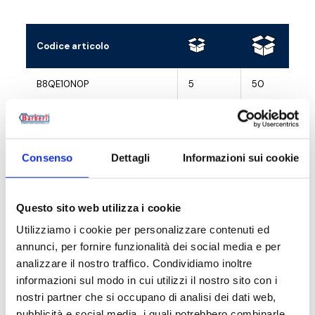
Codice articolo
B8QE10N0P
5
50
B8QE15N0P
5
50
Consenso
Dettagli
Informazioni sui cookie
Descrizione
Questo sito web utilizza i cookie
Utilizziamo i cookie per personalizzare contenuti ed
Documentazione
annunci, per fornire funzionalità dei social media e per
analizzare il nostro traffico. Condividiamo inoltre
informazioni sul modo in cui utilizzi il nostro sito con i
Accessori
nostri partner che si occupano di analisi dei dati web,
pubblicità e social media, i quali potrebbero combinarle