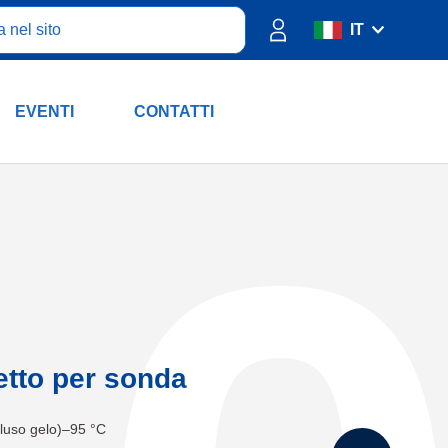
IT
ES
FR
EVENTI
CONTATTI
PT
DE
RU
EN
etto per sonda
cluso gelo)–95 °C