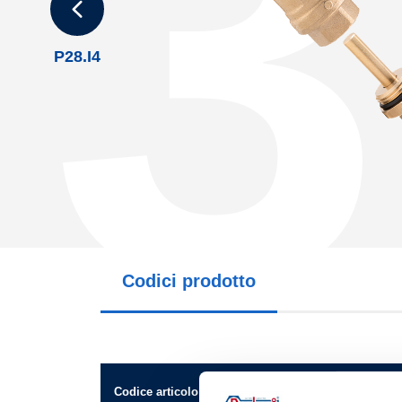
3
P28.I4
Codici prodotto
Codice articolo