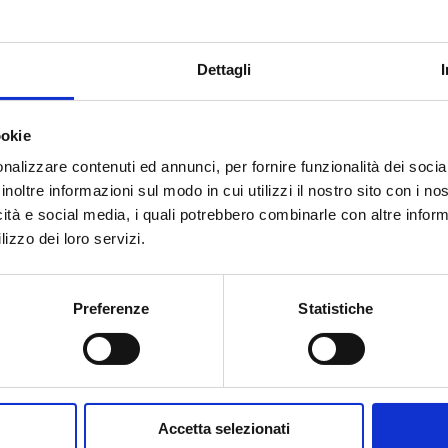
G 3/4 M
2
-
Dettagli
G 1 M
2
-
ookie
nalizzare contenuti ed annunci, per fornire funzionalità dei socia
inoltre informazioni sul modo in cui utilizzi il nostro sito con i n
icità e social media, i quali potrebbero combinarle con altre inform
lizzo dei loro servizi.
Hai bisogno di aiuto?
Preferenze
Statistiche
Accetta selezionati