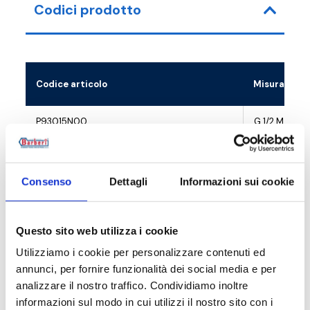
Codici prodotto
Codice articolo
Misura
P93015N00
G 1/2 M - G 3
P93020N00
G 3/4 M - G 1
Consenso
Dettagli
Informazioni sui cookie
P93025N00
G 1 M - G 1 1/
P93032N00
G 1 1/4 M - G 
Questo sito web utilizza i cookie
Utilizziamo i cookie per personalizzare contenuti ed
annunci, per fornire funzionalità dei social media e per
analizzare il nostro traffico. Condividiamo inoltre
Descrizione
informazioni sul modo in cui utilizzi il nostro sito con i