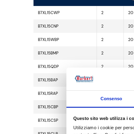
B7XL15CWP
2
20
B7XL15CNP
2
20
B7XL15WBP
2
20
B7XL15BMP
2
20
B7XL15QDP
2
20
B7XL15BAP
2
20
B7XL15RAP
2
20
Consenso
B7XL15CBP
2
20
Questo sito web utilizza i c
B7XL15CSP
2
20
Utilizziamo i cookie per perso
B7XL15CLP
2
20