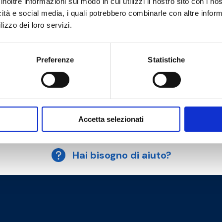
inoltre informazioni sul modo in cui utilizzi il nostro sito con i n
icità e social media, i quali potrebbero combinarle con altre inform
G 1/2 M
G 1/2 F
lizzo dei loro servizi.
G 1/2 M
G 1/2 F
Preferenze
Statistiche
G 1/2 M
G 1/2 F
Accetta selezionati
Hai bisogno di aiuto?