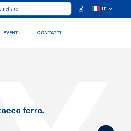
IT
ES
FR
EVENTI
CONTATTI
PT
DE
RU
EN
tacco ferro.