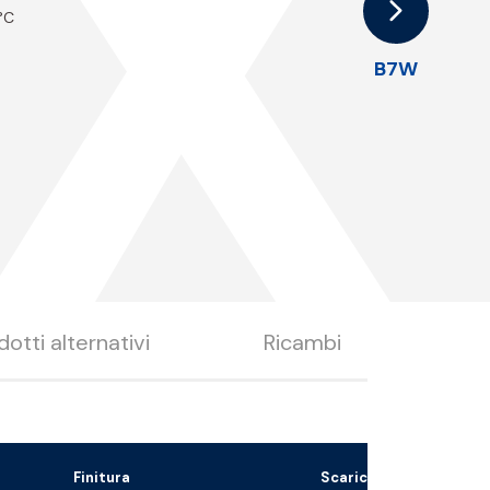
X
 °C
B7W
dotti alternativi
Ricambi
Finitura
Scarica il file 3D