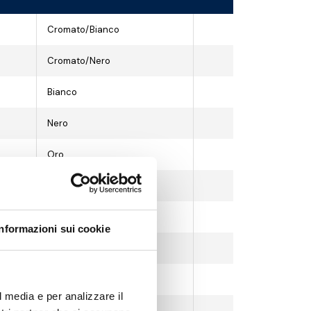
Cromato/Bianco
Cromato/Nero
Bianco
Nero
Oro
Bronzo antico
Rame antico
Informazioni sui cookie
Cromo nero
Cromo satinato
l media e per analizzare il
Cromo