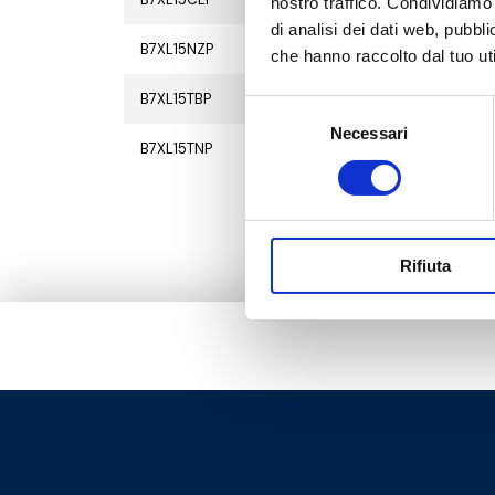
nostro traffico. Condividiamo 
di analisi dei dati web, pubbl
B7XL15NZP
2
20
che hanno raccolto dal tuo uti
B7XL15TBP
2
20
Selezione
Necessari
del
B7XL15TNP
2
20
consenso
Rifiuta