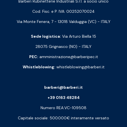
Barberi Rubinetterie Industriali S.r.l. a socio unico
Cod. Fisc. e P. IVA: 00252070024
Via Monte Fenera, 7 - 13018 Valduggia (VC) - ITALY
Sede logistica:
Via Arturo Biella 15
28075 Grignasco (NO) - ITALY
PEC:
amministrazione@barberipec.it
Whistleblowing:
whistleblowing@barberi.it
barberi@barberi.it
+39 0163 48284
Numero REA:VC-109508
Capitale sociale: 500.000€ interamente versato