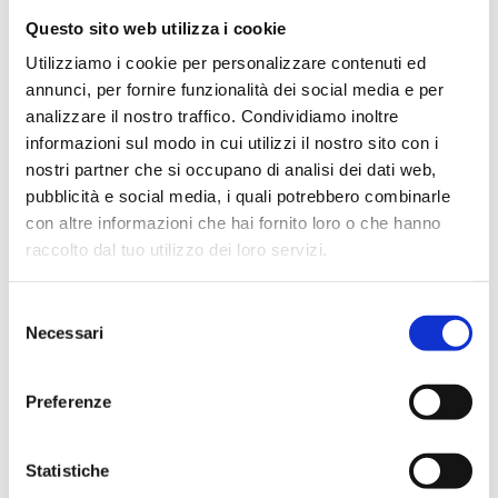
Questo sito web utilizza i cookie
B7K
Utilizziamo i cookie per personalizzare contenuti ed
annunci, per fornire funzionalità dei social media e per
Valvola manuale a doppia squadra sinistra,
attacco rame, plastica e multistrato
analizzare il nostro traffico. Condividiamo inoltre
informazioni sul modo in cui utilizzi il nostro sito con i
nostri partner che si occupano di analisi dei dati web,
Temperatura massima di esercizio
: 95 °C
pubblicità e social media, i quali potrebbero combinarle
Pressione massima di esercizio
: 10 bar
Diametro massimo resistenza
: 16,2 mm
con altre informazioni che hai fornito loro o che hanno
Per eventuali altre finiture +20%
raccolto dal tuo utilizzo dei loro servizi.
Selezione
Vai al prodotto
Necessari
del
consenso
Preferenze
Statistiche