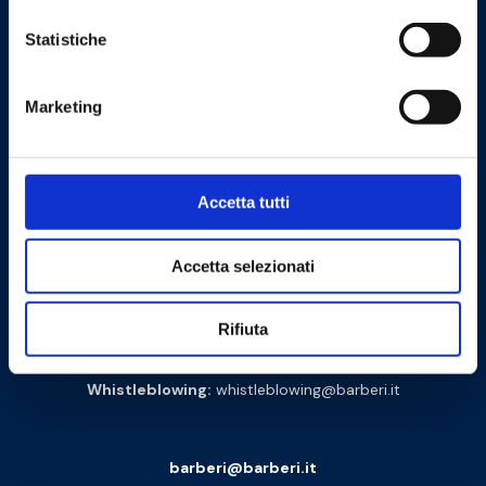
Cookie Policy
Privacy Policy
Statistiche
Contattaci
Marketing
Barberi Rubinetterie Industriali S.r.l. a socio unico
Cod. Fisc. e P. IVA: 00252070024
Accetta tutti
Via Monte Fenera, 7 - 13018 Valduggia (VC) - ITALY
Accetta selezionati
Sede logistica:
Via Arturo Biella 15
28075 Grignasco (NO) - ITALY
Rifiuta
PEC:
amministrazione@barberipec.it
Whistleblowing:
whistleblowing@barberi.it
barberi@barberi.it