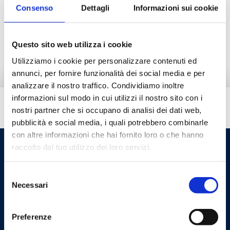
Consenso
Dettagli
Informazioni sui cookie
Vai al prodotto
Questo sito web utilizza i cookie
Utilizziamo i cookie per personalizzare contenuti ed
annunci, per fornire funzionalità dei social media e per
analizzare il nostro traffico. Condividiamo inoltre
informazioni sul modo in cui utilizzi il nostro sito con i
Hai bisogno di aiuto?
nostri partner che si occupano di analisi dei dati web,
pubblicità e social media, i quali potrebbero combinarle
con altre informazioni che hai fornito loro o che hanno
raccolto dal tuo utilizzo dei loro servizi.
Selezione
Necessari
del
consenso
Preferenze