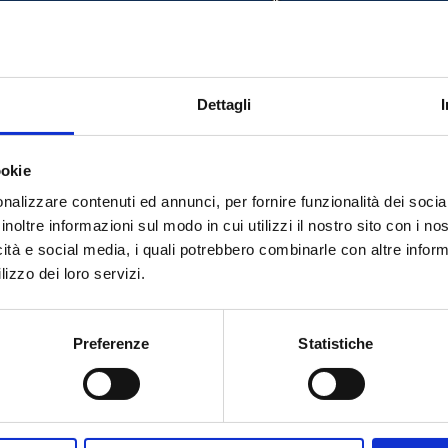
2 M
10
200
Bronzo
2 M
10
200
Bianco
Dettagli
2 M
10
200
Nero
ookie
nalizzare contenuti ed annunci, per fornire funzionalità dei socia
inoltre informazioni sul modo in cui utilizzi il nostro sito con i n
icità e social media, i quali potrebbero combinarle con altre inform
lizzo dei loro servizi.
Hai bisogno di aiuto?
Preferenze
Statistiche