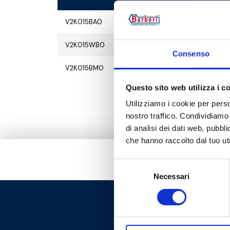
V2K015BA0
G 1/
V2K015WB0
G 1/
Consenso
V2K015BM0
G 1/
Questo sito web utilizza i c
Utilizziamo i cookie per perso
nostro traffico. Condividiamo 
di analisi dei dati web, pubbl
che hanno raccolto dal tuo uti
Selezione
Necessari
del
consenso