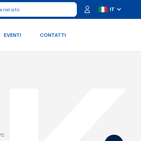
IT
ES
FR
EVENTI
CONTATTI
PT
DE
RU
EN
 °C