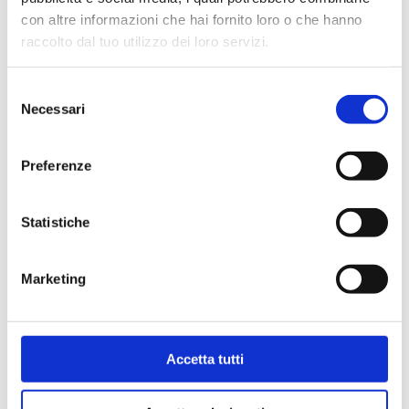
con altre informazioni che hai fornito loro o che hanno
raccolto dal tuo utilizzo dei loro servizi.
Selezione
Necessari
del
consenso
Preferenze
Statistiche
Marketing
Valvola mono/bitubo, diritta, attacco
rame, plastica, multistrato. Interasse
60 mm
Accetta tutti