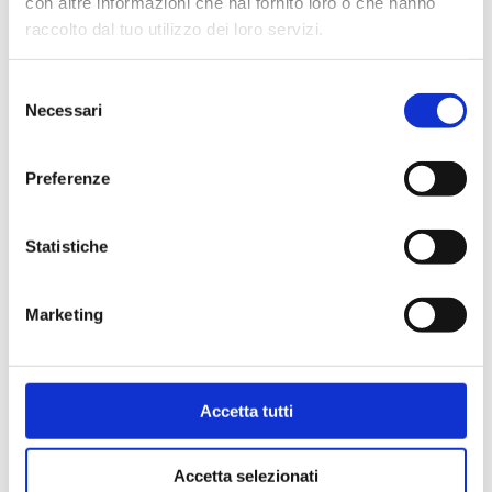
con altre informazioni che hai fornito loro o che hanno
raccolto dal tuo utilizzo dei loro servizi.
Selezione
Necessari
del
consenso
Preferenze
Statistiche
Doppia squadra, attacco rame,
Marketing
plastica, multistrato
Accetta tutti
Vedi i prodotti di questa categoria
Accetta selezionati