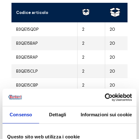
Codice articolo
B3QE15QDP
2
20
B3QE15BAP
2
20
B3QE15RAP
2
20
B3QE15CLP
2
20
B3QE15CBP
2
20
B3QE15CSP
2
20
B3QE15NZP
2
20
Consenso
Dettagli
Informazioni sui cookie
B3QE15WBP
2
20
Questo sito web utilizza i cookie