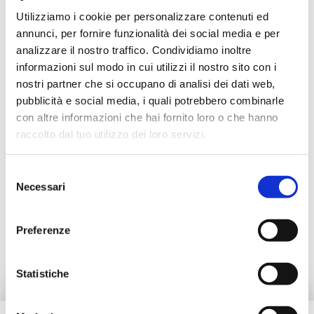
B3QE15BMP
2
20
Utilizziamo i cookie per personalizzare contenuti ed
annunci, per fornire funzionalità dei social media e per
analizzare il nostro traffico. Condividiamo inoltre
informazioni sul modo in cui utilizzi il nostro sito con i
nostri partner che si occupano di analisi dei dati web,
Descrizione
pubblicità e social media, i quali potrebbero combinarle
con altre informazioni che hai fornito loro o che hanno
Documentazione
raccolto dal tuo utilizzo dei loro servizi.
Selezione
Accessori
Necessari
del
consenso
Preferenze
Ricambi
Statistiche