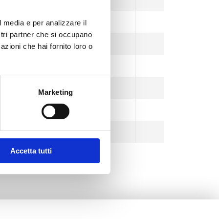
Bianco
l media e per analizzare il
ostri partner che si occupano
Bianco
azioni che hai fornito loro o
Nero
Nero
Marketing
Nero
Nero
Accetta tutti