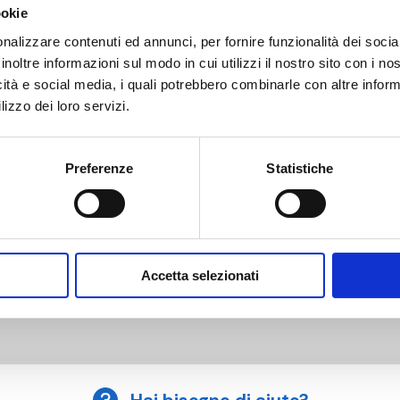
ookie
0
G 3/8 M
G 1/2 EK
nalizzare contenuti ed annunci, per fornire funzionalità dei socia
inoltre informazioni sul modo in cui utilizzi il nostro sito con i n
0
G 1/2 M
G 1/2 EK
icità e social media, i quali potrebbero combinarle con altre inform
lizzo dei loro servizi.
0
G 3/8 M
G 1/2 EK
0
G 1/2 M
G 1/2 EK
Preferenze
Statistiche
0
G 3/8 M
G 1/2 EK
0
G 1/2 M
G 1/2 EK
Accetta selezionati