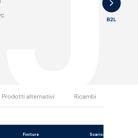
J
a
 °C
B2L
Prodotti alternativi
Ricambi
Finitura
Scarica il file 3D