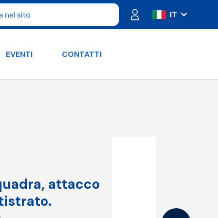
IT
ES
FR
EVENTI
CONTATTI
PT
DE
RU
EN
quadra, attacco
istrato.