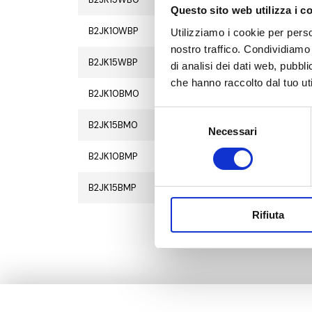
Questo sito web utilizza i c
B2JK10WBP
2
2
Utilizziamo i cookie per perso
nostro traffico. Condividiamo 
B2JK15WBP
2
2
di analisi dei dati web, pubbl
che hanno raccolto dal tuo uti
B2JK10BM0
2
2
Selezione
B2JK15BM0
2
2
Necessari
del
consenso
B2JK10BMP
2
2
B2JK15BMP
2
2
Rifiuta