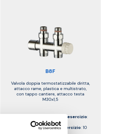
B8F
Valvola doppia termostatizzabile diritta,
attacco rame, plastica e multistrato,
con tappo cantiere, attacco testa
M30x1,5
Temperatura massima di esercizio
:
95 °C
Pressione massima di esercizio
: 10
bar