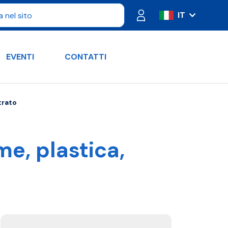
IT
ES
FR
EVENTI
CONTATTI
PT
DE
RU
trato
EN
me, plastica,