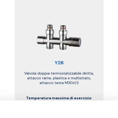
Y2B
Valvola doppia termostatizzabile diritta,
attacco rame, plastica e multistrato,
attacco testa M30x1,5
Temperatura massima di esercizio
:
95 °C
Pressione massima di esercizio
: 10
bar