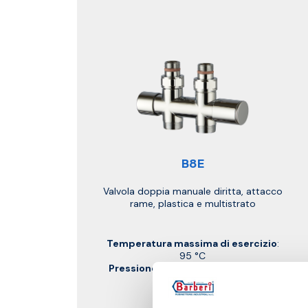
B8E
Valvola doppia manuale diritta, attacco
rame, plastica e multistrato
Temperatura massima di esercizio
:
95 °C
Pressione massima di esercizio
: 10
bar