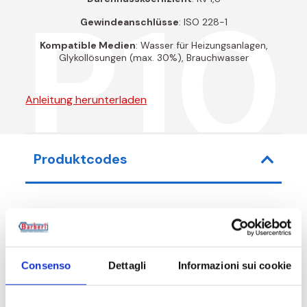
P10
Gewindeanschlüsse
: ISO 228-1
Kompatible Medien
: Wasser für Heizungsanlagen,
Glykollösungen (max. 30%), Brauchwasser
Anleitung herunterladen
Produktcodes
Artikel-Nr.
Maß
Consenso
Dettagli
Informazioni sui cookie
P10A20000
G 3/4 M
P10A25000
G 1 M