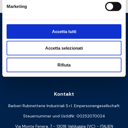
Brauchen Sie Hilfe?
Marketing
Accetta tutti
Accetta selezionati
Rifiuta
Cookie Policy
Privacy Policy
Kontakt
Barberi Rubinetterie Industriali S.r.l. Einpersonengesellschaft
Steuernummer und UstIdNr: 00252070024
Via Monte Fenera, 7 - 13018 Valduggia (VC) - ITALIEN