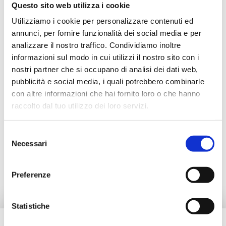
Questo sito web utilizza i cookie
Utilizziamo i cookie per personalizzare contenuti ed
annunci, per fornire funzionalità dei social media e per
analizzare il nostro traffico. Condividiamo inoltre
Beschreibung
informazioni sul modo in cui utilizzi il nostro sito con i
nostri partner che si occupano di analisi dei dati web,
pubblicità e social media, i quali potrebbero combinarle
Dokumentation
con altre informazioni che hai fornito loro o che hanno
raccolto dal tuo utilizzo dei loro servizi.
Zubehör
Selezione
Necessari
del
consenso
Alternativprodukte
Preferenze
Statistiche