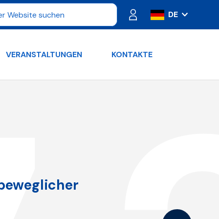
DE
IT
ES
VERANSTALTUNGEN
KONTAKTE
FR
PT
RU
EN
beweglicher