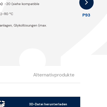
.
n)
: -20 (siehe kompatible
ei)–110 °C
P93
sanlagen, Glykollösungen (max.
Alternativprodukte
3D-Datei herunterladen