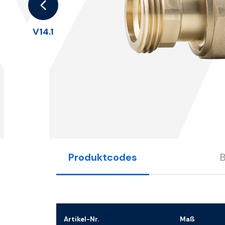
Y
V14.1
Produktcodes
Artikel-Nr.
Maß