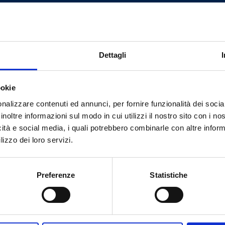
14
20
8
4 RN
10
20
8
Dettagli
ookie
nalizzare contenuti ed annunci, per fornire funzionalità dei socia
inoltre informazioni sul modo in cui utilizzi il nostro sito con i n
icità e social media, i quali potrebbero combinarle con altre inform
Brauchen Sie Hilfe?
lizzo dei loro servizi.
Preferenze
Statistiche