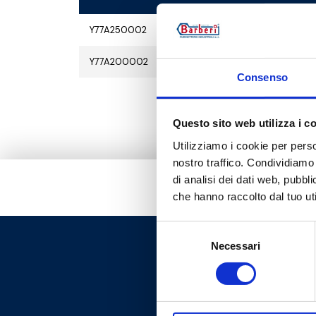
Y77A250002
G 1 M - G 1 RN
Y77A200002
G 3/4 M - G 3/
Consenso
Questo sito web utilizza i c
Utilizziamo i cookie per perso
nostro traffico. Condividiamo 
di analisi dei dati web, pubbl
che hanno raccolto dal tuo uti
Selezione
Necessari
del
consenso