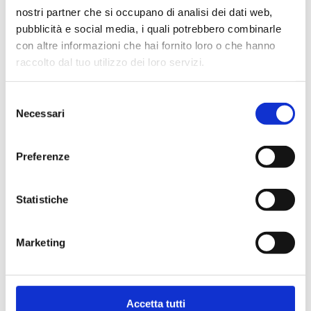
nostri partner che si occupano di analisi dei dati web,
pubblicità e social media, i quali potrebbero combinarle
Maximale Betriebstemperatur
: 95 °C.
Maximaler Betriebsdruck
: 10 bar
con altre informazioni che hai fornito loro o che hanno
raccolto dal tuo utilizzo dei loro servizi.
Weiter zum Produkt
Selezione
Necessari
del
consenso
Preferenze
Statistiche
Marketing
Accetta tutti