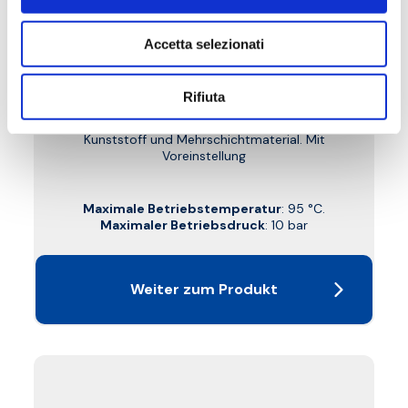
Accetta selezionati
W1E
Satz mit thermostatischem Ventil und
Rifiuta
Rücklaufverschraubung winkeleck,
Thermostatkopf PD, Anschluss aus Kupfer,
Kunststoff und Mehrschichtmaterial. Mit
Voreinstellung
Maximale Betriebstemperatur
: 95 °C.
Maximaler Betriebsdruck
: 10 bar
Weiter zum Produkt