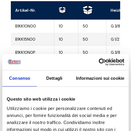
Artikel-Nr.
Heizkörpe
B1KK10N00
10
50
G 3/8 M
B1KK15N00
10
50
G 1/2 M
B1KK10N0P
10
50
G 3/8 M
B1KK15N0P
10
50
G 1/2 M
Consenso
Dettagli
Informazioni sui cookie
B1KK15N0V
10
50
G 1/2 M
Questo sito web utilizza i cookie
Utilizziamo i cookie per personalizzare contenuti ed
Beschreibung
annunci, per fornire funzionalità dei social media e per
analizzare il nostro traffico. Condividiamo inoltre
informazioni sul modo in cui utilizzi il nostro sito con i