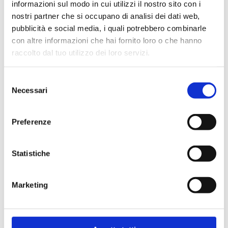
informazioni sul modo in cui utilizzi il nostro sito con i
Maximale Betriebstemperatur
: 95 °C.
nostri partner che si occupano di analisi dei dati web,
Maximaler Betriebsdruck
: 10 bar
pubblicità e social media, i quali potrebbero combinarle
con altre informazioni che hai fornito loro o che hanno
raccolto dal tuo utilizzo dei loro servizi.
Weiter zum Produkt
Selezione
Necessari
del
consenso
Preferenze
Statistiche
Marketing