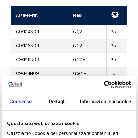
Artikel-Nr.
Maß
C9XK14N09
G 1/2 F
25
C9XK16N09
G 1/2 F
25
C9XK16N08
G 1/2 F
25
C9XE14N09
G 3/4 F
10
C9XE16N09
G 3/4 F
10
C9XE16N08
G 3/4 F
10
Consenso
Dettagli
Informazioni sui cookie
C9XE18N09
G 3/4 F
10
Questo sito web utilizza i cookie
C9XE20N09
G 3/4 F
10
Utilizziamo i cookie per personalizzare contenuti ed