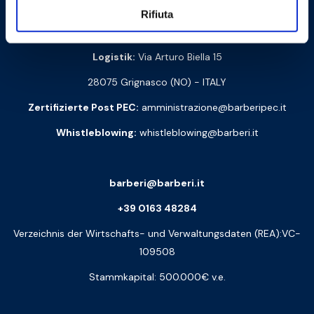
Rifiuta
Via Monte Fenera, 7 - 13018 Valduggia (VC) - ITALIEN
Logistik:
Via Arturo Biella 15
28075 Grignasco (NO) - ITALY
Zertifizierte Post PEC:
amministrazione@barberipec.it
Whistleblowing:
whistleblowing@barberi.it
barberi@barberi.it
+39 0163 48284
Verzeichnis der Wirtschafts- und Verwaltungsdaten (REA):VC-
109508
Stammkapital: 500.000€ v.e.