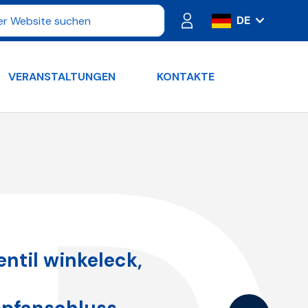
DE
IT
ES
VERANSTALTUNGEN
KONTAKTE
FR
PT
RU
EN
ntil winkeleck,