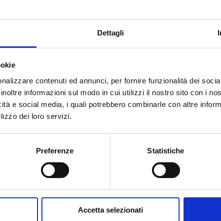
G 1/2 M
G 1/2 F
Dettagli
G 3/8 M
G 3/8 F
ookie
G 1/2 M
G 1/2 F
nalizzare contenuti ed annunci, per fornire funzionalità dei socia
G 3/8 M
G 3/8 F
inoltre informazioni sul modo in cui utilizzi il nostro sito con i n
icità e social media, i quali potrebbero combinarle con altre inform
G 3/8 M
G 3/8 F
lizzo dei loro servizi.
G 1/2 M
G 1/2 F
Preferenze
Statistiche
G 3/8 M
G 3/8 F
G 3/8 M
G 3/8 F
G 1/2 M
G 1/2 F
Accetta selezionati