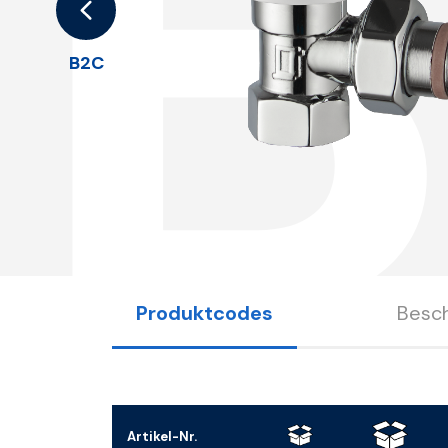
B2C
Produktcodes
Besc
Artikel-Nr.