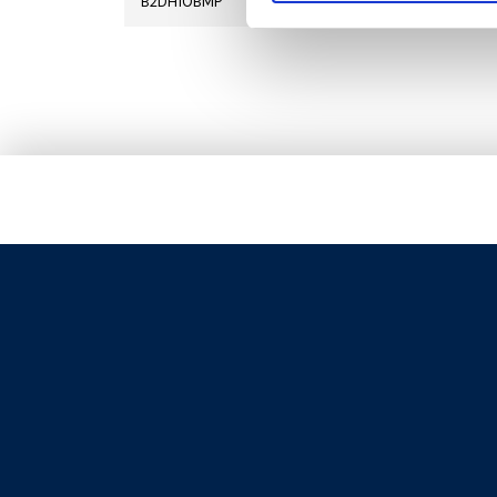
B2DH10BMP
2
20