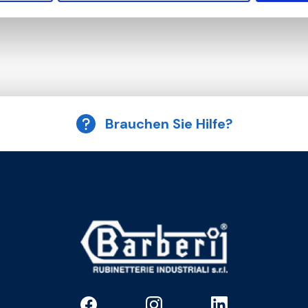
G 3/8 M
G 3/8 F
Brauchen Sie Hilfe?