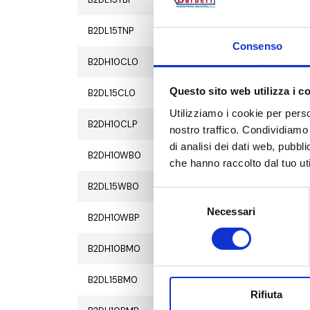
B2DL15TNP
2
20
Consenso
B2DH10CL0
2
20
Questo sito web utilizza i c
B2DL15CL0
2
20
Utilizziamo i cookie per perso
B2DH10CLP
2
20
nostro traffico. Condividiamo 
di analisi dei dati web, pubbl
B2DH10WB0
2
20
che hanno raccolto dal tuo uti
B2DL15WB0
2
20
Selezione
Necessari
del
B2DH10WBP
2
20
consenso
B2DH10BM0
2
20
B2DL15BM0
2
20
Rifiuta