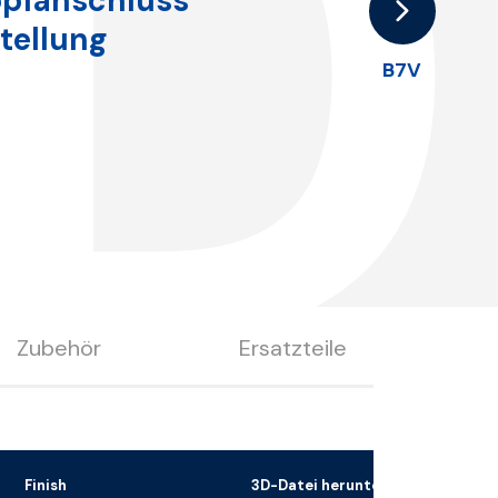
D
opfanschluss
tellung
B7V
Zubehör
Ersatzteile
Finish
3D-Datei herunterladen