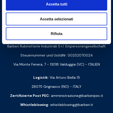
Accetta tutti
Cookie Policy
Privacy Policy
Accetta selezionati
Rifiuta
Kontakt
Barberi Rubinetterie Industriali S.r.l. Einpersonengesellschaft
Steuernummer und UstIdNr: 00252070024
Via Monte Fenera, 7 - 13018 Valduggia (VC) - ITALIEN
Logistik:
Via Arturo Biella 15
28075 Grignasco (NO) - ITALY
Zertifizierte Post PEC:
amministrazione@barberipec.it
Whistleblowing:
whistleblowing@barberi.it