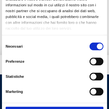
informazioni sul modo in cui utilizzi il nostro sito con i
nostri partner che si occupano di analisi dei dati web,
Zubehör
pubblicità e social media, i quali potrebbero combinarle
con altre informazioni che hai fornito loro o che hanno
raccolto dal tuo utilizzo dei loro servizi.
Ersatzteile
Selezione
Necessari
del
consenso
Preferenze
Brauchen Sie Hilfe?
Statistiche
Marketing