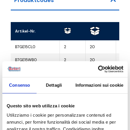
Produktcodes
Artikel-Nr.
Heiz
B7GE15CL0
2
20
G 1/2
B7GE15WB0
2
20
G 1/2
B7GE15BM0
2
20
G 1/2
Consenso
Dettagli
Informazioni sui cookie
Questo sito web utilizza i cookie
Beschreibung
Utilizziamo i cookie per personalizzare contenuti ed
annunci, per fornire funzionalità dei social media e per
Dokumentation
analizzare il nostro traffico. Condividiamo inoltre