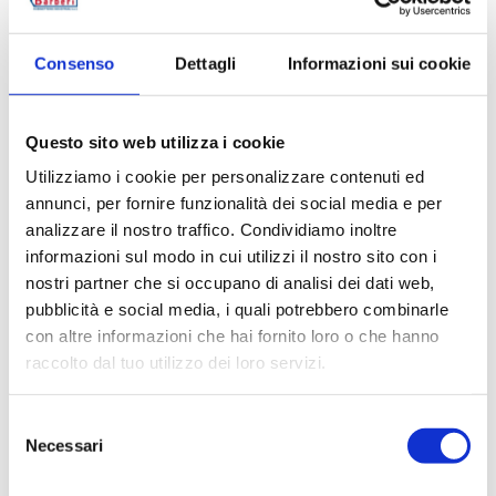
B4CE15WBP
2
20
G 1/2 M
Consenso
Dettagli
Informazioni sui cookie
B4CE15BMP
2
20
G 1/2 M
B4CE15TBP
2
20
G 1/2 M
Questo sito web utilizza i cookie
B4CE15TNP
2
20
G 1/2 M
Utilizziamo i cookie per personalizzare contenuti ed
annunci, per fornire funzionalità dei social media e per
analizzare il nostro traffico. Condividiamo inoltre
informazioni sul modo in cui utilizzi il nostro sito con i
nostri partner che si occupano di analisi dei dati web,
Beschreibung
pubblicità e social media, i quali potrebbero combinarle
con altre informazioni che hai fornito loro o che hanno
raccolto dal tuo utilizzo dei loro servizi.
Dokumentation
Selezione
Necessari
del
Zubehör
consenso