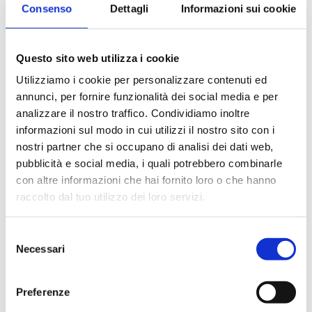
Consenso
Dettagli
Informazioni sui cookie
B4KE15WBP
2
20
G 1/2 M
B4KE15BMP
2
20
G 1/2 M
Questo sito web utilizza i cookie
Utilizziamo i cookie per personalizzare contenuti ed
annunci, per fornire funzionalità dei social media e per
analizzare il nostro traffico. Condividiamo inoltre
Beschreibung
informazioni sul modo in cui utilizzi il nostro sito con i
nostri partner che si occupano di analisi dei dati web,
pubblicità e social media, i quali potrebbero combinarle
Dokumentation
con altre informazioni che hai fornito loro o che hanno
raccolto dal tuo utilizzo dei loro servizi.
Zubehör
Selezione
Necessari
del
consenso
Alternativprodukte
Preferenze