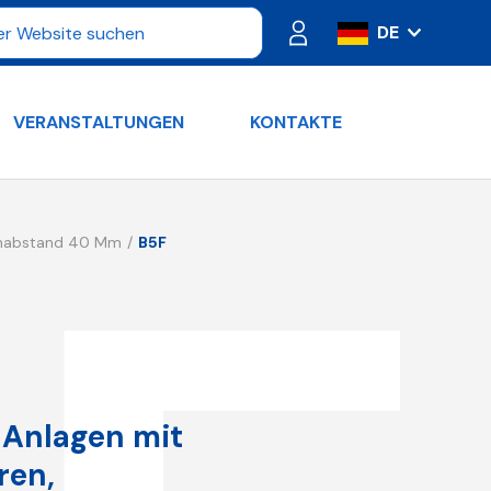
DE
IT
ES
VERANSTALTUNGEN
KONTAKTE
FR
PT
RU
ttenabstand 40 Mm
B5F
EN
 Anlagen mit
ren,