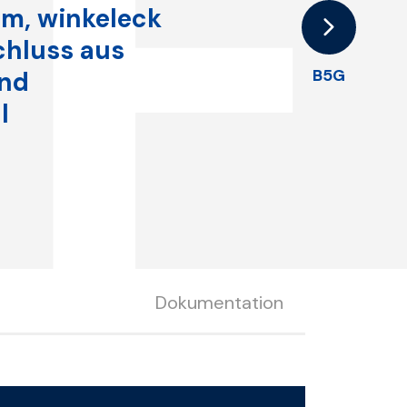
F
m, winkeleck
chluss aus
B5G
und
l
Dokumentation