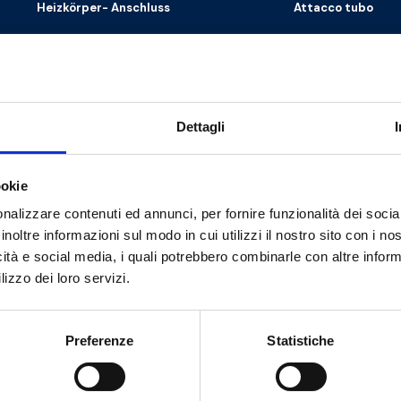
Heizkörper- Anschluss
Attacco tubo
G 1/2 M
G 1/2 EK
G 1/2 M
G 1/2 EK
Dettagli
G 1/2 M
G 1/2 EK
ookie
nalizzare contenuti ed annunci, per fornire funzionalità dei socia
inoltre informazioni sul modo in cui utilizzi il nostro sito con i n
icità e social media, i quali potrebbero combinarle con altre inform
lizzo dei loro servizi.
Brauchen Sie Hilfe?
Preferenze
Statistiche