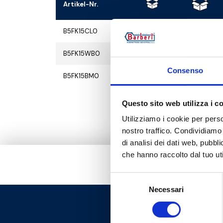
Artikel-Nr.
B5FK15CL0
1
10
B5FK15WB0
1
10
Consenso
B5FK15BM0
1
10
Questo sito web utilizza i c
Utilizziamo i cookie per perso
nostro traffico. Condividiamo 
di analisi dei dati web, pubbl
che hanno raccolto dal tuo uti
Selezione
Necessari
del
consenso