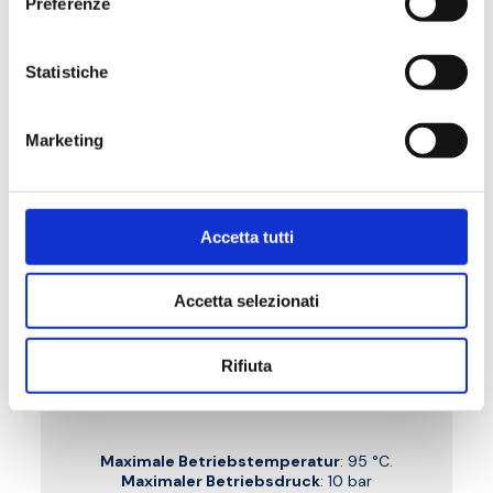
Preferenze
Statistiche
Marketing
Accetta tutti
Accetta selezionati
B6P
Rücklaufverschraubung Durchgangsform,
Rifiuta
Anschluss aus Kupfer, Kunststoff und
Mehrschichtmaterial
Maximale Betriebstemperatur
: 95 °C.
Maximaler Betriebsdruck
: 10 bar