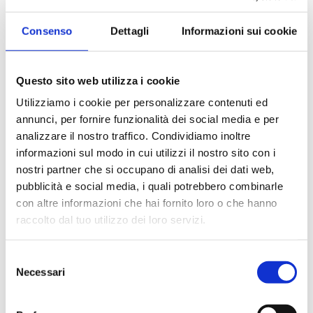
Consenso
Dettagli
Informazioni sui cookie
B6X
Questo sito web utilizza i cookie
Utilizziamo i cookie per personalizzare contenuti ed
Thermostatisches Ventil Durchgangsform,
annunci, per fornire funzionalità dei social media e per
Anschluss aus Kupfer, Kunststoff und
Mehrschichtmaterial, mit Baustellendeckel,
analizzare il nostro traffico. Condividiamo inoltre
Kopfanschluss M30x1,5
informazioni sul modo in cui utilizzi il nostro sito con i
nostri partner che si occupano di analisi dei dati web,
pubblicità e social media, i quali potrebbero combinarle
Maximale Betriebstemperatur
: 95 °C.
Maximaler Betriebsdruck
: 10 bar
con altre informazioni che hai fornito loro o che hanno
raccolto dal tuo utilizzo dei loro servizi.
Weiter zum Produkt
Selezione
Necessari
del
consenso