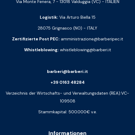
Via Monte Fenera, 7 - 13018 Valduggia (VC) - ITALIEN
Logistik:
Via Arturo Biella 15
28075 Grignasco (NO) - ITALY
Zertifizierte Post PEC:
amministrazione@barberipec.it
Whistleblowing:
whistleblowing@barberi.it
barberi@barberi.it
+39 0163 48284
Verzeichnis der Wirtschafts- und Verwaltungsdaten (REA):VC-
109508
Stammkapital: 500.000€ v.e.
Informationen