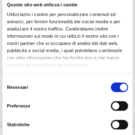
B3ME15BMP
2
20
G 1/2 M
Questo sito web utilizza i cookie
Utilizziamo i cookie per personalizzare contenuti ed
annunci, per fornire funzionalità dei social media e per
analizzare il nostro traffico. Condividiamo inoltre
Beschreibung
informazioni sul modo in cui utilizzi il nostro sito con i
nostri partner che si occupano di analisi dei dati web,
pubblicità e social media, i quali potrebbero combinarle
Dokumentation
con altre informazioni che hai fornito loro o che hanno
raccolto dal tuo utilizzo dei loro servizi.
Zubehör
Selezione
Necessari
del
consenso
Ersatzteile
Preferenze
Statistiche