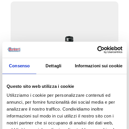
Consenso
Dettagli
Informazioni sui cookie
Questo sito web utilizza i cookie
B3U
Utilizziamo i cookie per personalizzare contenuti ed
Manuelles Ventil winkeleck doppelt
annunci, per fornire funzionalità dei social media e per
rechts/links, Anschluss aus Kupfer, Kunststoff
analizzare il nostro traffico. Condividiamo inoltre
und Mehrschichtmaterial
informazioni sul modo in cui utilizzi il nostro sito con i
nostri partner che si occupano di analisi dei dati web,
Maximale Betriebstemperatur
: 95 °C.