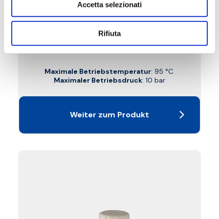
B3W
Accetta selezionati
Thermostatisches Ventil winkeleck doppelt
Rifiuta
links, Anschluss aus Kupfer, Kunststoff und
Mehrschichtmaterial, Kopfanschluss M30x1,5
Maximale Betriebstemperatur
: 95 °C.
Maximaler Betriebsdruck
: 10 bar
Weiter zum Produkt