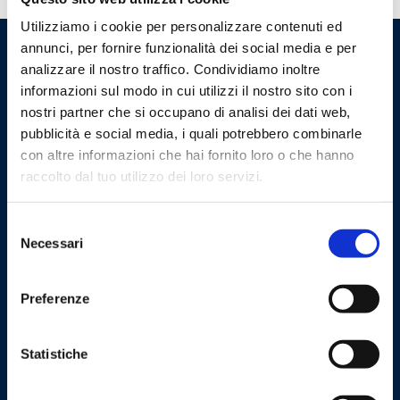
Utilizziamo i cookie per personalizzare contenuti ed
annunci, per fornire funzionalità dei social media e per
analizzare il nostro traffico. Condividiamo inoltre
informazioni sul modo in cui utilizzi il nostro sito con i
nostri partner che si occupano di analisi dei dati web,
pubblicità e social media, i quali potrebbero combinarle
con altre informazioni che hai fornito loro o che hanno
raccolto dal tuo utilizzo dei loro servizi.
Cookie Policy
Privacy Policy
Selezione
Necessari
del
consenso
Kontakt
Preferenze
Barberi Rubinetterie Industriali S.r.l. Einpersonengesellschaft
Steuernummer und UstIdNr: 00252070024
Statistiche
Via Monte Fenera, 7 - 13018 Valduggia (VC) - ITALIEN