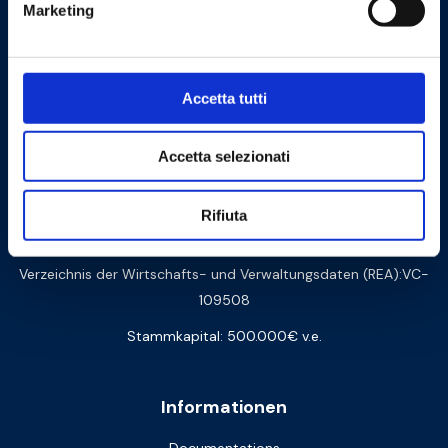
Marketing
Logistik:
Via Arturo Biella 15
28075 Grignasco (NO) - ITALY
Zertifizierte Post PEC:
amministrazione@barberipec.it
Accetta tutti
Whistleblowing:
whistleblowing@barberi.it
Accetta selezionati
barberi@barberi.it
Rifiuta
+39 0163 48284
Verzeichnis der Wirtschafts- und Verwaltungsdaten (REA):VC-
109508
Stammkapital: 500.000€ v.e.
Informationen
Documentations