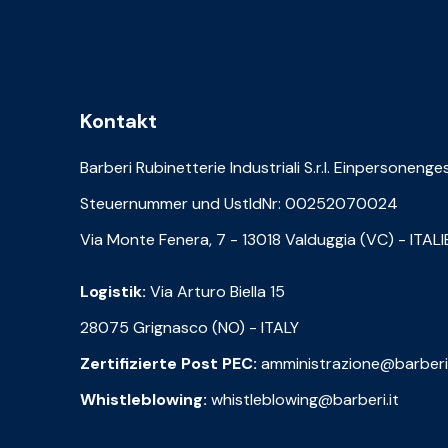
Kontakt
Barberi Rubinetterie Industriali S.r.l. Einpersonenge
Steuernummer und UstIdNr: 00252070024
Via Monte Fenera, 7 - 13018 Valduggia (VC) - ITAL
Logistik:
Via Arturo Biella 15
28075 Grignasco (NO) - ITALY
Zertifizierte Post PEC:
amministrazione@barberi
Whistleblowing:
whistleblowing@barberi.it