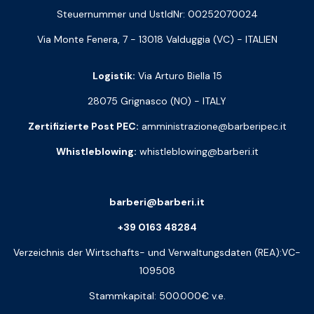
Steuernummer und UstIdNr: 00252070024
Via Monte Fenera, 7 - 13018 Valduggia (VC) - ITALIEN
Logistik:
Via Arturo Biella 15
28075 Grignasco (NO) - ITALY
Zertifizierte Post PEC:
amministrazione@barberipec.it
Whistleblowing:
whistleblowing@barberi.it
barberi@barberi.it
+39 0163 48284
Verzeichnis der Wirtschafts- und Verwaltungsdaten (REA):VC-
109508
Stammkapital: 500.000€ v.e.