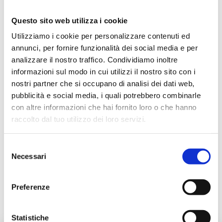
Questo sito web utilizza i cookie
Utilizziamo i cookie per personalizzare contenuti ed
annunci, per fornire funzionalità dei social media e per
Beschreibung
analizzare il nostro traffico. Condividiamo inoltre
informazioni sul modo in cui utilizzi il nostro sito con i
Dokumentation
nostri partner che si occupano di analisi dei dati web,
pubblicità e social media, i quali potrebbero combinarle
con altre informazioni che hai fornito loro o che hanno
Zubehör
raccolto dal tuo utilizzo dei loro servizi.
Selezione
Alternativprodukte
Necessari
del
consenso
Preferenze
Ersatzteile
Statistiche