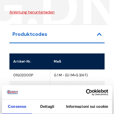
G.D
Anleitung herunterladen
Produktcodes
Artikel-Nr.
Maß
01G02000P
G 1 M - (G 1 M+G 3/4 F)
01G02000L
G 1 M - (G 1 M+G 3/4 F)
01G02000F
G 1 M - (G 1 M+G 3/4 F)
Consenso
Dettagli
Informazioni sui cookie
01G02000X
G 1 M - (G 1 M+G 3/4 F)