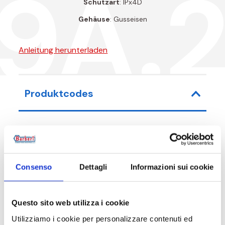
9A.
Schutzart
: IPx4D
Gehäuse
: Gusseisen
Anleitung herunterladen
Produktcodes
Artikel-Nr.
Maß
Pum
29A025070BK
G 1 M
Para
Consenso
Dettagli
Informazioni sui cookie
Questo sito web utilizza i cookie
Utilizziamo i cookie per personalizzare contenuti ed