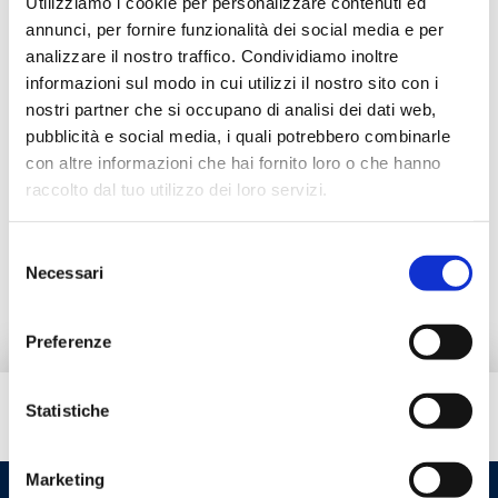
Utilizziamo i cookie per personalizzare contenuti ed
annunci, per fornire funzionalità dei social media e per
Dokumentation
analizzare il nostro traffico. Condividiamo inoltre
informazioni sul modo in cui utilizzi il nostro sito con i
Zubehör
nostri partner che si occupano di analisi dei dati web,
pubblicità e social media, i quali potrebbero combinarle
con altre informazioni che hai fornito loro o che hanno
Alternativprodukte
raccolto dal tuo utilizzo dei loro servizi.
Selezione
Ersatzteile
Necessari
del
consenso
Preferenze
Statistiche
Brauchen Sie Hilfe?
Marketing