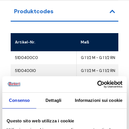
Produktcodes
Artikel-Nr.
Maß
51D0400C0
G 1 1/2 M - G 1 1/2 RN
51D0400I0
G 1 1/2 M - G 1 1/2 RN
51D0500G0
G 2 M - G 2 RN
Consenso
Dettagli
Informazioni sui cookie
Beschreibung
Questo sito web utilizza i cookie