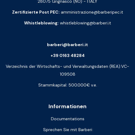
28075 Grignasco (NO) - ITALY
Zertifizierte Post PEC:
amministrazione@barberipec.it
Whistleblowing:
whistleblowing@barberi.it
barberi@barberi.it
+39 0163 48284
Verzeichnis der Wirtschafts- und Verwaltungsdaten (REA):VC-
109508
Stammkapital: 500.000€ v.e.
Informationen
Documentations
Sprechen Sie mit Barberi