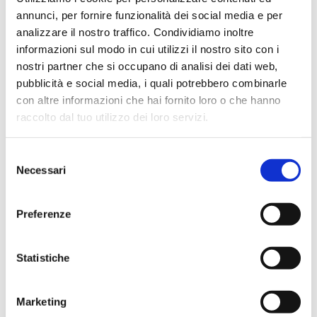
annunci, per fornire funzionalità dei social media e per
analizzare il nostro traffico. Condividiamo inoltre
informazioni sul modo in cui utilizzi il nostro sito con i
nostri partner che si occupano di analisi dei dati web,
pubblicità e social media, i quali potrebbero combinarle
con altre informazioni che hai fornito loro o che hanno
raccolto dal tuo utilizzo dei loro servizi.
40D.2.DN32
Selezione
Necessari
del
Verlängerung 180 mm
consenso
Preferenze
Maximale Betriebstemperatur
: 140 °C.
Maximaler Betriebsdruck
: 10 bar
Statistiche
Weiter zum Produkt
Marketing