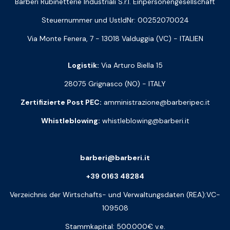
Barberi Rubinetterie Industriali S.r.l. Einpersonengesellschaft
Steuernummer und UstIdNr: 00252070024
Via Monte Fenera, 7 - 13018 Valduggia (VC) - ITALIEN
Logistik:
Via Arturo Biella 15
28075 Grignasco (NO) - ITALY
Zertifizierte Post PEC:
amministrazione@barberipec.it
Whistleblowing:
whistleblowing@barberi.it
barberi@barberi.it
+39 0163 48284
Verzeichnis der Wirtschafts- und Verwaltungsdaten (REA):VC-
109508
Stammkapital: 500.000€ v.e.