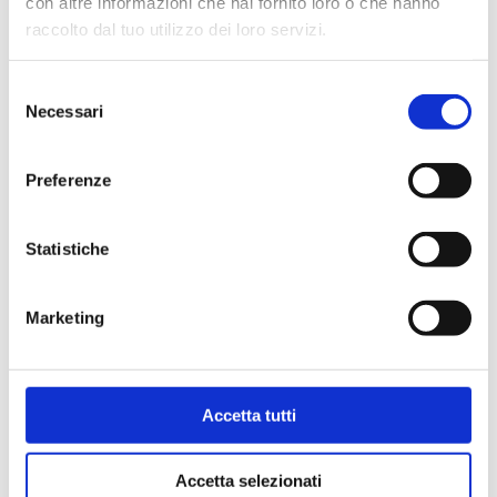
con altre informazioni che hai fornito loro o che hanno
raccolto dal tuo utilizzo dei loro servizi.
Selezione
Necessari
del
consenso
Preferenze
Statistiche
Marketing
52D050.03
Accetta tutti
2 Kugelabsperrventile für Regeleinheiten DN
40 und DN 50
Accetta selezionati