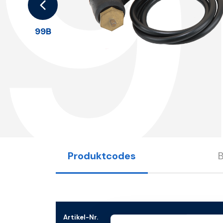
9
99B
Produktcodes
Artikel-Nr.