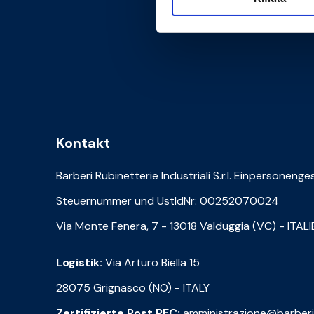
Kontakt
Barberi Rubinetterie Industriali S.r.l. Einpersonenge
Steuernummer und UstIdNr: 00252070024
Via Monte Fenera, 7 - 13018 Valduggia (VC) - ITAL
Logistik:
Via Arturo Biella 15
28075 Grignasco (NO) - ITALY
Zertifizierte Post PEC:
amministrazione@barberi