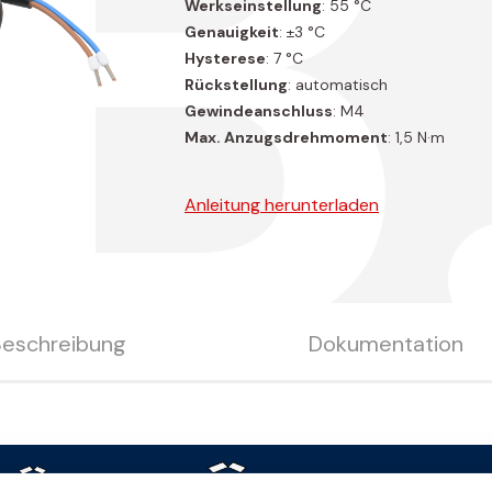
B
Werkseinstellung
: 55 °C
Genauigkeit
: ±3 °C
Hysterese
: 7 °C
Rückstellung
: automatisch
Gewindeanschluss
: M4
Max. Anzugsdrehmoment
: 1,5 N·m
Anleitung herunterladen
Beschreibung
Dokumentation
3D-Datei