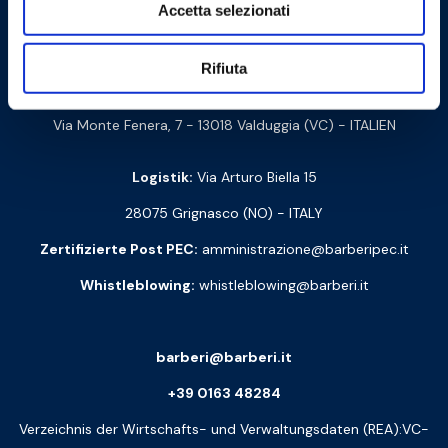
Kontakt
Accetta selezionati
Barberi Rubinetterie Industriali S.r.l. Einpersonengesellschaft
Rifiuta
Steuernummer und UstIdNr: 00252070024
Via Monte Fenera, 7 - 13018 Valduggia (VC) - ITALIEN
Logistik:
Via Arturo Biella 15
28075 Grignasco (NO) - ITALY
Zertifizierte Post PEC:
amministrazione@barberipec.it
Whistleblowing:
whistleblowing@barberi.it
barberi@barberi.it
+39 0163 48284
Verzeichnis der Wirtschafts- und Verwaltungsdaten (REA):VC-