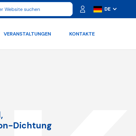
DE
IT
ES
VERANSTALTUNGEN
KONTAKTE
FR
PT
RU
EN
,
ton-Dichtung