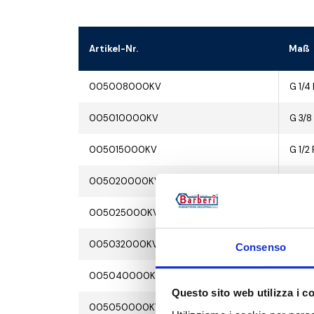
Artikel-Nr.
Maß
005008000KV
G 1/4 
005010000KV
G 3/8
005015000KV
G 1/2 
005020000KV
G 3/4
005025000KV
G 1 F
005032000KV
G 1 1/
Consenso
005040000KV
G 1 1/
Questo sito web utilizza i c
005050000KV
G 2 F