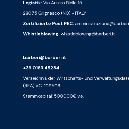
Logistik:
Via Arturo Biella 15
28075 Grignasco (NO) - ITALY
Zertifizierte Post PEC:
amministrazione@barberi
Whistleblowing:
whistleblowing@barberi.it
barberi@barberi.it
+39 0163 48284
Verzeichnis der Wirtschafts- und Verwaltungsdat
(REA):VC-109508
Stammkapital: 500.000€ v.e.