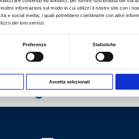
nalizzare contenuti ed annunci, per fornire funzionalità dei socia
inoltre informazioni sul modo in cui utilizzi il nostro sito con i n
2 F
-
15
12
icità e social media, i quali potrebbero combinarle con altre inform
lizzo dei loro servizi.
-
12
12
-
5
12
Preferenze
Statistiche
Accetta selezionati
Brauchen Sie Hilfe?