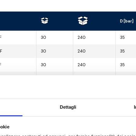
D [bar]
F
30
240
35
 F
30
240
35
F
30
240
35
 F
18
144
35
14
84
35
4 F
12
72
25
Dettagli
2 F
10
40
25
ookie
6
36
25