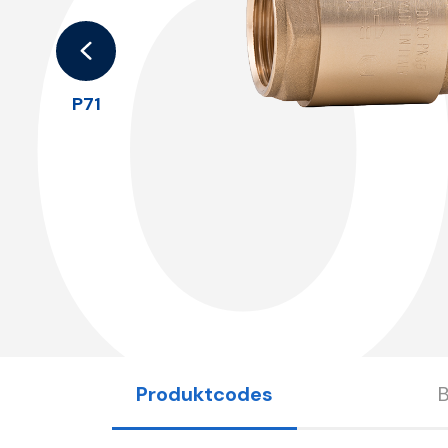
0
P71
Produktcodes