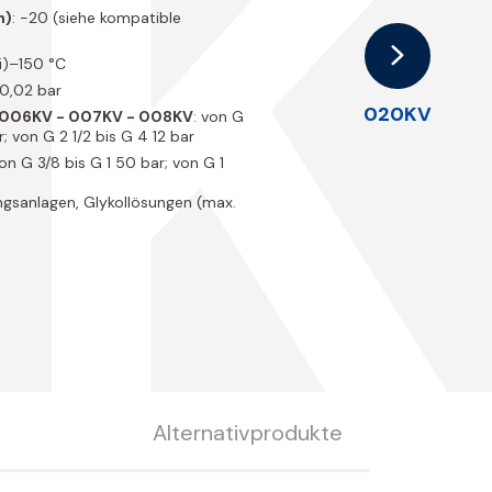
5
n)
: -20 (siehe kompatible
ei)–150 °C
 0,02 bar
020KV
- 006KV - 007KV - 008KV
: von G
r; von G 2 1/2 bis G 4 12 bar
von G 3/8 bis G 1 50 bar; von G 1
ngsanlagen, Glykollösungen (max.
Alternativprodukte