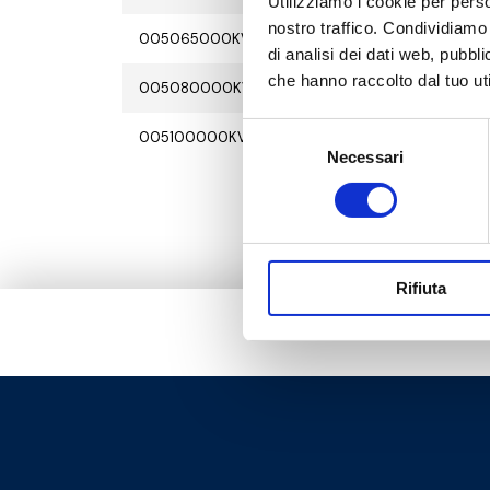
Utilizziamo i cookie per perso
nostro traffico. Condividiamo 
005065000KV
G 2 1/
di analisi dei dati web, pubbl
che hanno raccolto dal tuo uti
005080000KV
G 3 F
Selezione
005100000KV
G 4 F
Necessari
del
consenso
Rifiuta