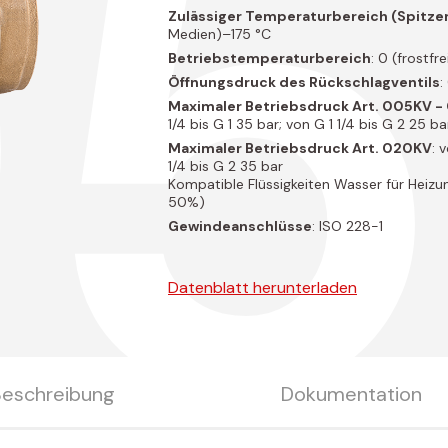
Zulässiger Temperaturbereich (Spitze
Medien)–175 °C
Betriebstemperaturbereich
: 0 (frostfr
Öffnungsdruck des Rückschlagventils
:
Maximaler Betriebsdruck Art. 005KV 
1/4 bis G 1 35 bar; von G 1 1/4 bis G 2 25 ba
Maximaler Betriebsdruck Art. 020KV
: 
1/4 bis G 2 35 bar
Kompatible Flüssigkeiten Wasser für Heizu
50%)
Gewindeanschlüsse
: ISO 228-1
Datenblatt herunterladen
Beschreibung
Dokumentation