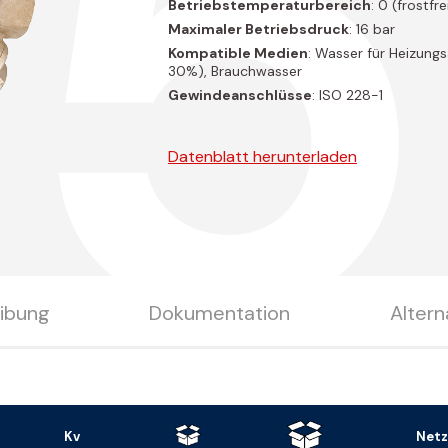
Betriebstemperaturbereich
: 0 (frostfr
Maximaler Betriebsdruck
: 16 bar
Kompatible Medien
: Wasser für Heizung
30%), Brauchwasser
Gewindeanschlüsse
: ISO 228-1
Datenblatt herunterladen
ibung
Dokumentation
Altern
Kv
Net