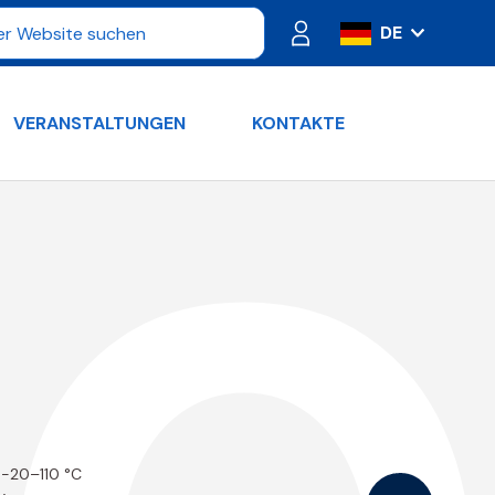
DE
IT
ES
VERANSTALTUNGEN
KONTAKTE
FR
PT
RU
EN
: -20–110 °C