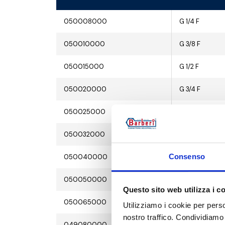
050008000
G 1/4 F
050010000
G 3/8 F
050015000
G 1/2 F
050020000
G 3/4 F
050025000
G 1 F
050032000
G 1 1/4 F
Consenso
050040000
G 1 1/2 F
050050000
G 2 F
Questo sito web utilizza i c
050065000
G 2 1/2 F
Utilizziamo i cookie per perso
nostro traffico. Condividiamo 
049080000
G 3 F