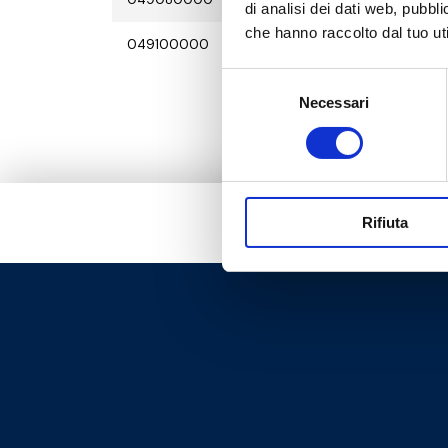
di analisi dei dati web, pubbl
che hanno raccolto dal tuo uti
049100000
G 4 F
Selezione
Necessari
del
consenso
Rifiuta