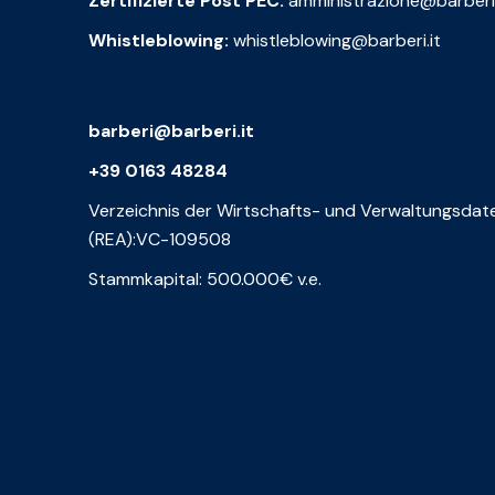
Zertifizierte Post PEC:
amministrazione@barberi
Whistleblowing:
whistleblowing@barberi.it
barberi@barberi.it
+39 0163 48284
Verzeichnis der Wirtschafts- und Verwaltungsdat
(REA):VC-109508
Stammkapital: 500.000€ v.e.