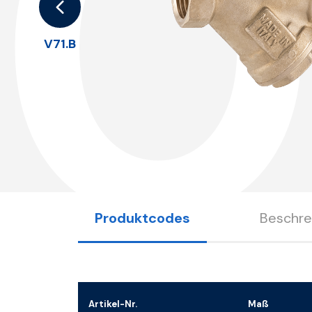
0
V71.B
Produktcodes
Beschre
Artikel-Nr.
Maß