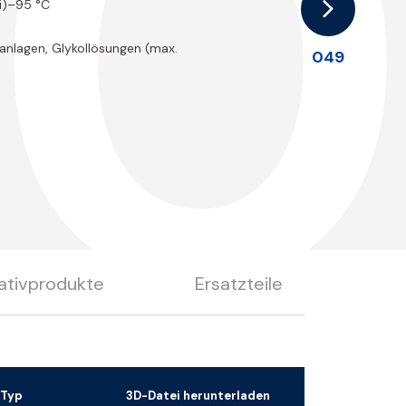
5
ei)–95 °C
sanlagen, Glykollösungen (max.
049
ativprodukte
Ersatzteile
zTyp
3D-Datei herunterladen