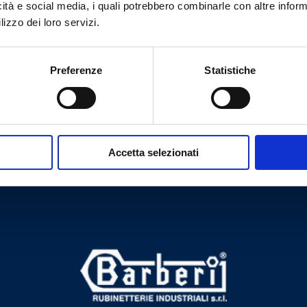
icità e social media, i quali potrebbero combinarle con altre inform
lizzo dei loro servizi.
102
-
2
B
Preferenze
Statistiche
Brauchen Sie Hilfe?
Accetta selezionati