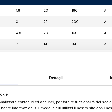
1.6
20
160
A
3
25
200
A
4.5
20
160
A
7
14
84
A
7.8
10
60
A
15
5
30
A
Dettagli
21
4
24
A
34
2
12
A
ookie
64
-
8
A
nalizzare contenuti ed annunci, per fornire funzionalità dei socia
inoltre informazioni sul modo in cui utilizzi il nostro sito con i n
81
-
5
B