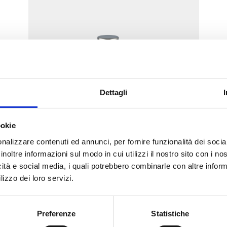
Dettagli
Straight, steel pipe
connection
ookie
nalizzare contenuti ed annunci, per fornire funzionalità dei socia
inoltre informazioni sul modo in cui utilizzi il nostro sito con i n
See the products in this
icità e social media, i quali potrebbero combinarle con altre inform
category
lizzo dei loro servizi.
Preferenze
Statistiche
Do you need help?