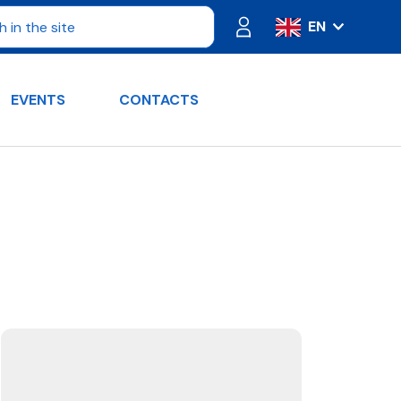
EN
IT
ES
EVENTS
CONTACTS
FR
PT
DE
RU