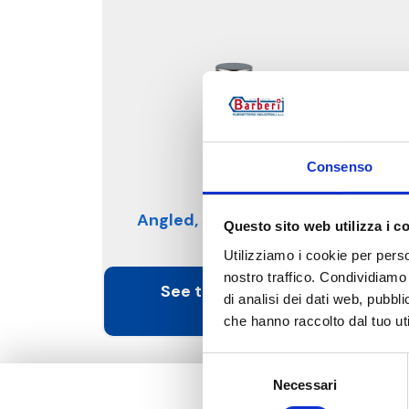
Consenso
Angled, steel pipe connection
Questo sito web utilizza i c
Utilizziamo i cookie per perso
nostro traffico. Condividiamo 
See the products in this
di analisi dei dati web, pubbl
category
che hanno raccolto dal tuo uti
Selezione
Necessari
del
consenso