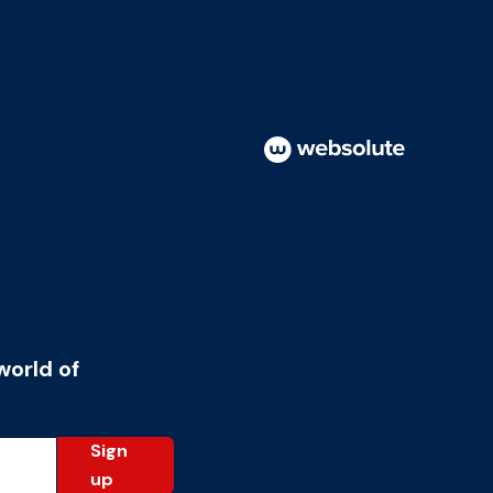
world of
Sign
up