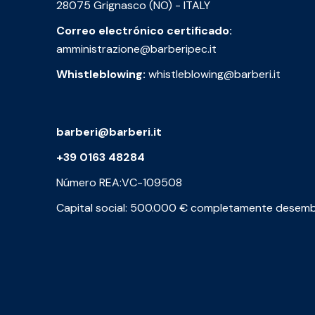
28075 Grignasco (NO) - ITALY
Correo electrónico certificado:
amministrazione@barberipec.it
Whistleblowing:
whistleblowing@barberi.it
barberi@barberi.it
+39 0163 48284
Número REA:VC-109508
Capital social: 500.000 € completamente desem