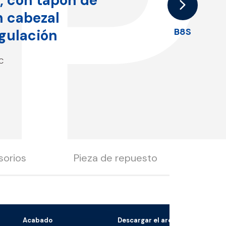
P
, con tapón de
n cabezal
B8S
gulación
°C
sorios
Pieza de repuesto
Acabado
Descargar el archivo 3D