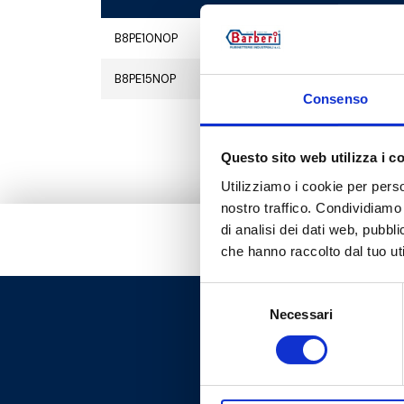
B8PE10N0P
5
B8PE15N0P
5
Consenso
Questo sito web utilizza i c
Utilizziamo i cookie per perso
nostro traffico. Condividiamo 
di analisi dei dati web, pubbl
che hanno raccolto dal tuo uti
Selezione
Necessari
del
consenso