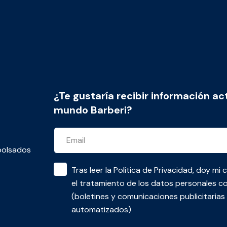
¿Te gustaría recibir información ac
mundo Barberi?
bolsados
Tras leer la
Política de Privacidad
, doy mi 
el tratamiento de los datos personales co
(boletines y comunicaciones publicitaria
automatizados)