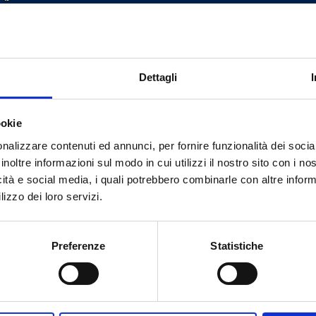
50
G 3/8 M
G 3/4 EK
50
G 1/2 M
G 3/4 EK
Dettagli
ookie
nalizzare contenuti ed annunci, per fornire funzionalità dei socia
inoltre informazioni sul modo in cui utilizzi il nostro sito con i n
icità e social media, i quali potrebbero combinarle con altre inform
¿Necesitas ayuda?
lizzo dei loro servizi.
Preferenze
Statistiche