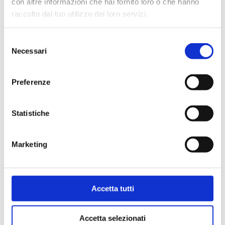
con altre informazioni che hai fornito loro o che hanno
raccolto dal tuo utilizzo dei loro servizi.
Selezione
P32
Necessari
del
Grifo de descarga solar
consenso
Preferenze
Temperatura máxima de servicio
: 150 °C.
Presión máxima de servicio
: 16 bar
Statistiche
Ir al producto
Marketing
Accetta tutti
Accetta selezionati