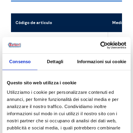
Código de artículo
Medida
V3804000010
G 1 F - G 1 
V3804000011
G 1 1/2 F - G
Consenso
Dettagli
Informazioni sui cookie
Questo sito web utilizza i cookie
Descripción
Utilizziamo i cookie per personalizzare contenuti ed
annunci, per fornire funzionalità dei social media e per
analizzare il nostro traffico. Condividiamo inoltre
Documentación
informazioni sul modo in cui utilizzi il nostro sito con i
nostri partner che si occupano di analisi dei dati web,
pubblicità e social media, i quali potrebbero combinarle
Accesorios