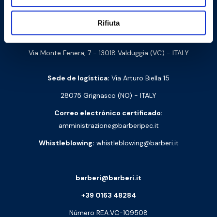
Barberi Rubinetterie Industriali S.r.l. a socio unico
Rifiuta
NIF y número de IVA: 00252070024
Via Monte Fenera, 7 - 13018 Valduggia (VC) - ITALY
Sede de logística:
Via Arturo Biella 15
28075 Grignasco (NO) - ITALY
Correo electrónico certificado:
amministrazione@barberipec.it
Whistleblowing:
whistleblowing@barberi.it
barberi@barberi.it
+39 0163 48284
Número REA:VC-109508