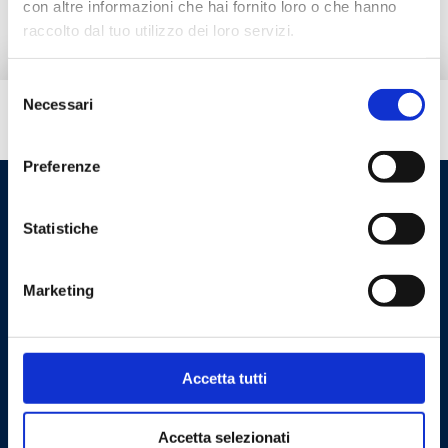
con altre informazioni che hai fornito loro o che hanno
raccolto dal tuo utilizzo dei loro servizi.
Selezione
Necessari
del
¿Necesitas ayuda?
consenso
Preferenze
Statistiche
Marketing
Cookie Policy
Privacy Policy
Accetta tutti
Accetta selezionati
Contáctanos