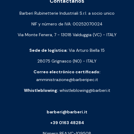
Contáctanos
Barberi Rubinetterie Industriali S.r.l. a socio unico
NIF y número de IVA: 00252070024
Via Monte Fenera, 7 - 13018 Valduggia (VC) - ITALY
Sede de logística:
Via Arturo Biella 15
28075 Grignasco (NO) - ITALY
Correo electrónico certificado:
amministrazione@barberipec.it
Whistleblowing:
whistleblowing@barberi.it
barberi@barberi.it
+39 0163 48284
Número REA:VC-109508