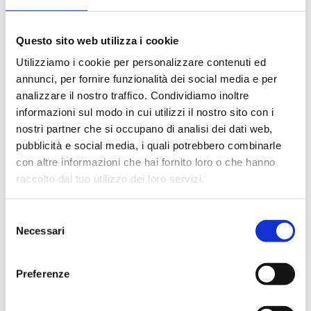
B2R
Questo sito web utilizza i cookie
Válvula termostatizable recta, conexión
Utilizziamo i cookie per personalizzare contenuti ed
cobre, plástico y multicapa, con tapón de
annunci, per fornire funzionalità dei social media e per
protección, conexión cabezal M30x1,5. Con
analizzare il nostro traffico. Condividiamo inoltre
pre-regulación
informazioni sul modo in cui utilizzi il nostro sito con i
nostri partner che si occupano di analisi dei dati web,
Temperatura máxima de servicio
: 95 °C.
pubblicità e social media, i quali potrebbero combinarle
Presión máxima de servicio
: 10 bar
con altre informazioni che hai fornito loro o che hanno
raccolto dal tuo utilizzo dei loro servizi.
Ir al producto
Selezione
Necessari
del
consenso
Preferenze