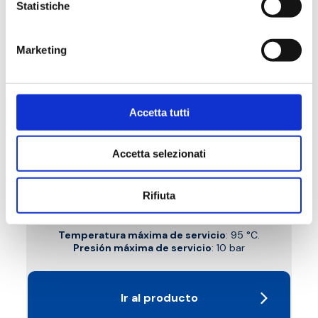
Statistiche
Marketing
Accetta tutti
B7T
Accetta selezionati
Detentor recto, conexión cobre, plástico y
multicapa. Perilla de latón
Rifiuta
Temperatura máxima de servicio
: 95 °C.
Presión máxima de servicio
: 10 bar
Ir al producto