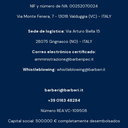
NIF y número de IVA: 00252070024
Via Monte Fenera, 7 - 13018 Valduggia (VC) - ITALY
Sede de logística:
Via Arturo Biella 15
28075 Grignasco (NO) - ITALY
Correo electrónico certificado:
amministrazione@barberipec.it
Whistleblowing:
whistleblowing@barberi.it
barberi@barberi.it
+39 0163 48284
Número REA:VC-109508
Capital social: 500.000 € completamente desembolsados