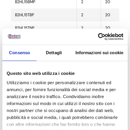
B2HL15BMP
2
20
B2HL15TBP
2
20
B2HL15TNP
2
20
B2HH10CL0
2
20
Consenso
Dettagli
Informazioni sui cookie
B2HL15CL0
2
20
B2HH10CLP
2
20
Questo sito web utilizza i cookie
B2HH10WB0
2
20
Utilizziamo i cookie per personalizzare contenuti ed
annunci, per fornire funzionalità dei social media e per
B2HL15WB0
2
20
analizzare il nostro traffico. Condividiamo inoltre
informazioni sul modo in cui utilizzi il nostro sito con i
B2HH10WBP
2
20
nostri partner che si occupano di analisi dei dati web,
pubblicità e social media, i quali potrebbero combinarle
B2HH10BM0
2
20
con altre informazioni che hai fornito loro o che hanno