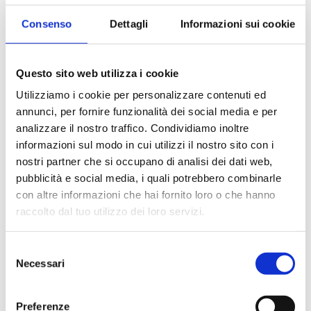
B7WL15CLP
2
20
Consenso
Dettagli
Informazioni sui cookie
B7WL15NZP
2
20
B7WL15TBP
2
20
Questo sito web utilizza i cookie
Utilizziamo i cookie per personalizzare contenuti ed
B7WL15TNP
2
20
annunci, per fornire funzionalità dei social media e per
analizzare il nostro traffico. Condividiamo inoltre
informazioni sul modo in cui utilizzi il nostro sito con i
nostri partner che si occupano di analisi dei dati web,
Descripción
pubblicità e social media, i quali potrebbero combinarle
con altre informazioni che hai fornito loro o che hanno
raccolto dal tuo utilizzo dei loro servizi.
Documentación
Selezione
Necessari
del
Accesorios
consenso
Preferenze