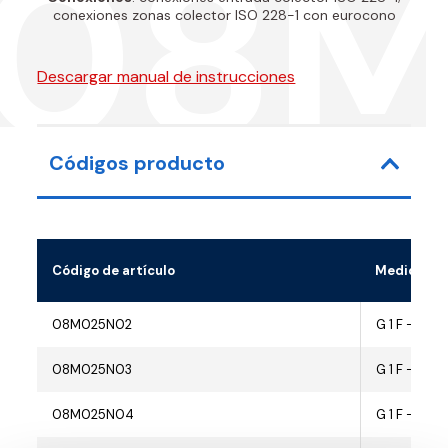
08
conexiones zonas colector ISO 228-1 con eurocono
Descargar manual de instrucciones
Códigos producto
Código de artículo
Medida
08M025N02
G 1 F - G 3/
08M025N03
G 1 F - G 3/
08M025N04
G 1 F - G 3/