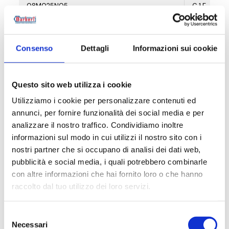
08M025N05
G 1 F - G 3/
08M025N06
G 1 F - G 3/
Consenso
Dettagli
Informazioni sui cookie
08M025N07
G 1 F - G 3/
08M025N08
G 1 F - G 3/
Questo sito web utilizza i cookie
08M025N09
G 1 F - G 3/
Utilizziamo i cookie per personalizzare contenuti ed
annunci, per fornire funzionalità dei social media e per
08M025N10
G 1 F - G 3/
analizzare il nostro traffico. Condividiamo inoltre
informazioni sul modo in cui utilizzi il nostro sito con i
08M025N11
G 1 F - G 3/
nostri partner che si occupano di analisi dei dati web,
pubblicità e social media, i quali potrebbero combinarle
08M025N12
G 1 F - G 3/
con altre informazioni che hai fornito loro o che hanno
raccolto dal tuo utilizzo dei loro servizi.
Selezione
Necessari
Descripción
del